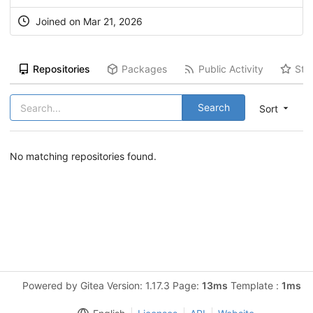
Joined on Mar 21, 2026
Repositories
Packages
Public Activity
Sta
Search
Sort
No matching repositories found.
Powered by Gitea Version: 1.17.3 Page:
13ms
Template :
1ms