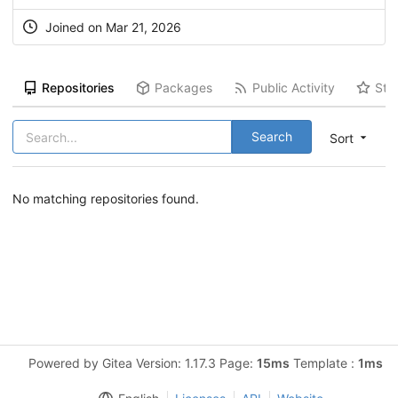
Joined on Mar 21, 2026
Repositories
Packages
Public Activity
Sta
Search
Sort
No matching repositories found.
Powered by Gitea Version: 1.17.3 Page:
15ms
Template :
1ms