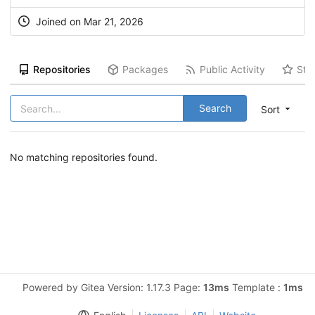
Joined on Mar 21, 2026
Repositories
Packages
Public Activity
Sta
Search
Sort
No matching repositories found.
Powered by Gitea Version: 1.17.3 Page:
13ms
Template :
1ms