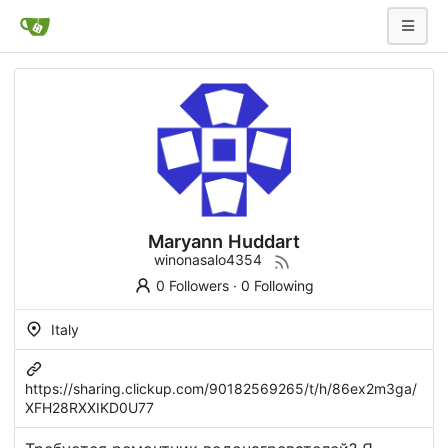
Maryann Huddart
winonasalo4354
0 Followers
·
0 Following
Italy
https://sharing.clickup.com/90182569265/t/h/86ex2m3ga/
XFH28RXXIKD0U77