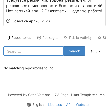
Требуется ремонтник водонагревателей? Я
решаю все неисправности быстро и с гарантией!
Нет горячей воды? Свяжитесь — сделаю работу!
Joined on Apr 28, 2026
Repositories
Packages
Public Activity
Sta
Search
Sort
No matching repositories found.
Powered by Gitea Version: 1.17.3 Page:
11ms
Template :
1ms
English
Licenses
API
Website