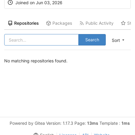
Joined on Jun 03, 2026
Repositories
Packages
Public Activity
Sta
Search
Sort
No matching repositories found.
Powered by Gitea Version: 1.17.3 Page:
13ms
Template :
1ms