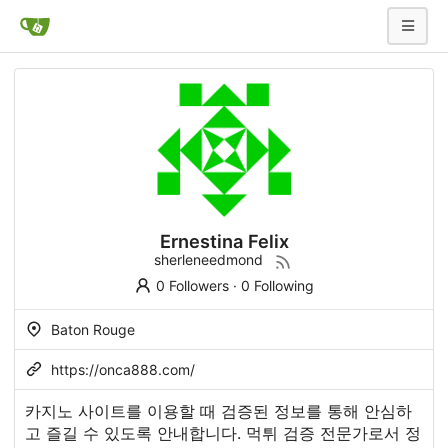
Ernestina Felix
sherleneedmond
0 Followers
·
0 Following
Baton Rouge
https://onca888.com/
카지노 사이트를 이용할 때 검증된 정보를 통해 안심하
고 즐길 수 있도록 안내합니다. 먹튀 검증 전문가로서 정