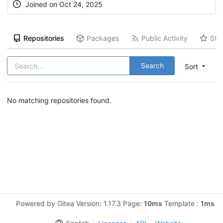
Joined on Oct 24, 2025
Repositories
Packages
Public Activity
Sta
Search
Sort
No matching repositories found.
Powered by Gitea Version: 1.17.3 Page:
10ms
Template :
1ms