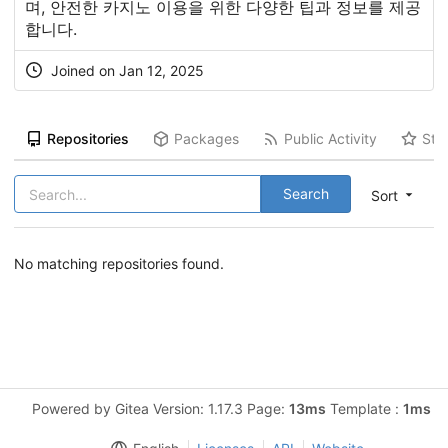
며, 안전한 카지노 이용을 위한 다양한 팁과 정보를 제공
합니다.
Joined on Jan 12, 2025
Repositories
Packages
Public Activity
Sta
Search
Sort
No matching repositories found.
Powered by Gitea Version: 1.17.3 Page:
13ms
Template :
1ms