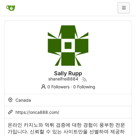
Sally Rupp
shanelfrei8884
0 Followers
·
0 Following
Canada
https://onca888.com/
온라인 카지노와 먹튀 검증에 대한 경험이 풍부한 전문
가입니다. 신뢰할 수 있는 사이트만을 선별하여 제공하